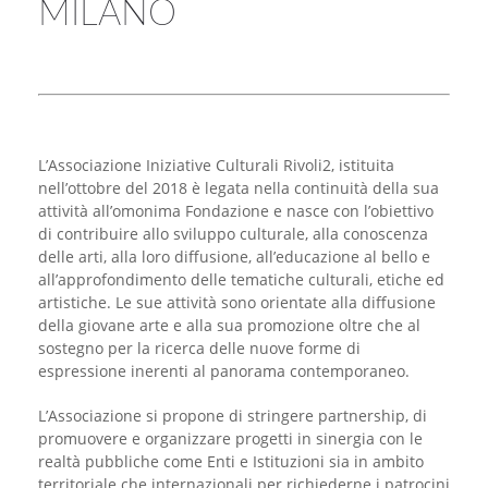
MILANO
YICCA ART NEWS
YICCA ART SHOP
YICCA PROJECT
YICCA
L’Associazione Iniziative Culturali Rivoli2, istituita
nell’ottobre del 2018 è legata nella continuità della sua
attività all’omonima Fondazione e nasce con l’obiettivo
di contribuire allo sviluppo culturale, alla conoscenza
delle arti, alla loro diffusione, all’educazione al bello e
all’approfondimento delle tematiche culturali, etiche ed
artistiche. Le sue attività sono orientate alla diffusione
della giovane arte e alla sua promozione oltre che al
sostegno per la ricerca delle nuove forme di
espressione inerenti al panorama contemporaneo.
L’Associazione si propone di stringere partnership, di
promuovere e organizzare progetti in sinergia con le
realtà pubbliche come Enti e Istituzioni sia in ambito
territoriale che internazionali per richiederne i patrocini